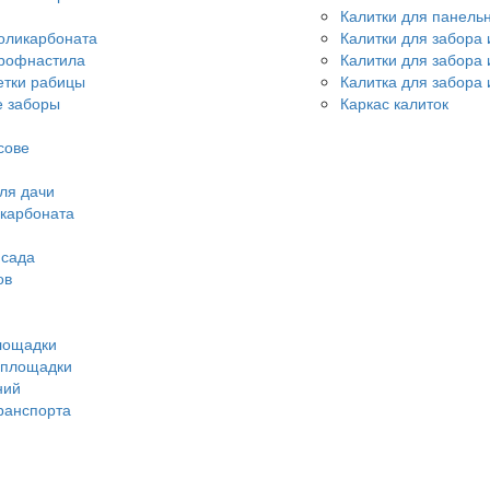
Калитки для панель
оликарбоната
Калитки для забора 
профнастила
Калитки для забора
етки рабицы
Калитка для забора 
 заборы
Каркас калиток
сове
ля дачи
икарбоната
 сада
ов
лощадки
 площадки
ний
ранспорта