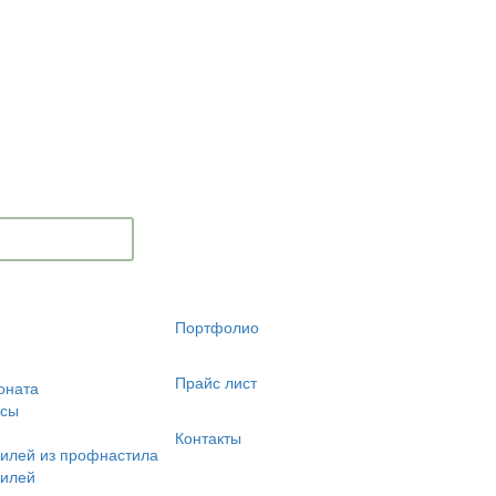
Портфолио
Прайс лист
оната
есы
Контакты
илей из профнастила
билей