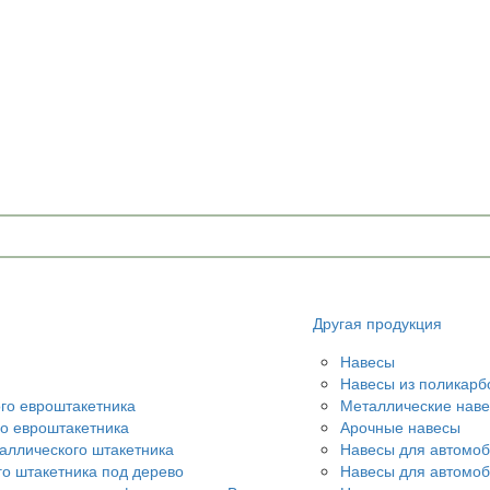
Другая продукция
Навесы
Навесы из поликарб
ого евроштакетника
Металлические нав
го евроштакетника
Арочные навесы
аллического штакетника
Навесы для автомоб
го штакетника под дерево
Навесы для автомо