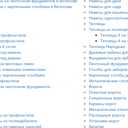
ка на ленточном фундаменте в Волосове
Навесы для дачи
ка с кирпичными столбами в Волосове
Навесы для сада
Навесы для машины
Навесы односкатны
Теплицы
Теплицы из поликар
о профнастила
Теплицы 3 на 
 профнастила
Теплицы 4 на 
 6 соток
Теплица Народная
под камень
Душевые кабины для
под дерево
Фундаменты для за
на винтовых сваях
Ленточный фундаме
с коваными элементами
Столбы для заборов
с кирпичными столбами
Кирпичные столбы д
офнастила
Металлические стол
 на ленточном фундаменте
Ворота
Откатные ворота
Секционные ворота
Каркасы ворот
Механические откат
ы из профнастила
Распашные ворота
ы из поликарбоната
Установка ворот
ы из сварных панелей
Калитки