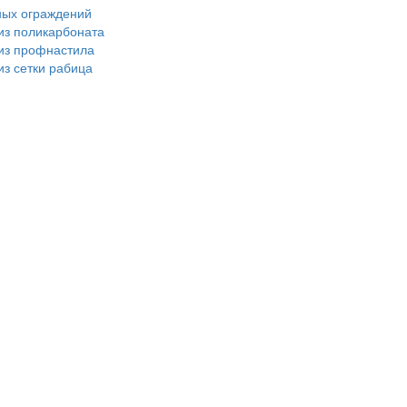
ных ограждений
из поликарбоната
 из профнастила
из сетки рабица