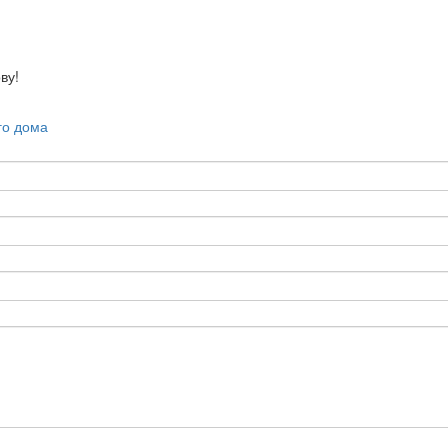
ву!
го дома