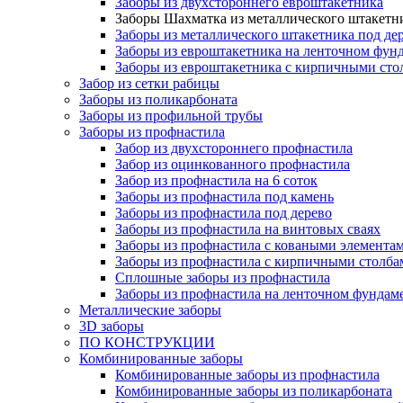
Заборы из двухстороннего евроштакетника
Заборы Шахматка из металлического штакетн
Заборы из металлического штакетника под де
Заборы из евроштакетника на ленточном фун
Заборы из евроштакетника с кирпичными сто
Забор из сетки рабицы
Заборы из поликарбоната
Заборы из профильной трубы
Заборы из профнастила
Забор из двухстороннего профнастила
Забор из оцинкованного профнастила
Забор из профнастила на 6 соток
Заборы из профнастила под камень
Заборы из профнастила под дерево
Заборы из профнастила на винтовых сваях
Заборы из профнастила с коваными элемента
Заборы из профнастила с кирпичными столба
Сплошные заборы из профнастила
Заборы из профнастила на ленточном фундам
Металлические заборы
3D заборы
ПО КОНСТРУКЦИИ
Комбинированные заборы
Комбинированные заборы из профнастила
Комбинированные заборы из поликарбоната