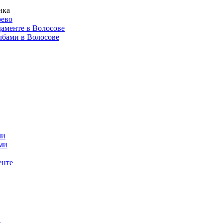
ика
рево
даменте в Волосове
лбами в Волосове
ми
ми
енте