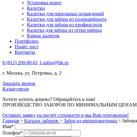
Установка ворот
Калитки
Калитки для панельных ограждений
Калитки для забора из поликарбоната
Калитки для забора из профнастила
Калитка для забора из сетки рабица
Каркас калиток
Портфолио
Прайс лист
Контакты
8 (812) 200-80-61
1-zabor@bk.ru
г. Москва, ул. Петровка, д. 2
Заказать звонок
Калькулятор
Хотите купить дешево? Обращайтесь к нам!
ПРОИЗВОДСТВО ЗАБОРОВ ПО МИНИМАЛЬНЫМ ЦЕНАМ В 
Оставьте заявку на расчёт стоимости и мы Вам перезвоним!
Главная
>
Каталог заборов
>
Забор из евроштакетника
>
Заборы
Имя
*
Телефон
*