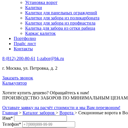
Установка ворот
Калитки
Калитки для панельных ограждений
Калитки для забора из поликарбоната
Калитки для забора из профнастила
Калитка для забора из сетки рабица
Каркас калиток
Портфолио
Прайс лист
Контакты
8 (812) 200-80-61
1-zabor@bk.ru
г. Москва, ул. Петровка, д. 2
Заказать звонок
Калькулятор
Хотите купить дешево? Обращайтесь к нам!
ПРОИЗВОДСТВО ЗАБОРОВ ПО МИНИМАЛЬНЫМ ЦЕНАМ В 
Оставьте заявку на расчёт стоимости и мы Вам перезвоним!
Главная
>
Каталог заборов
>
Ворота
>
Секционные ворота в Во
Имя
*
Телефон
*