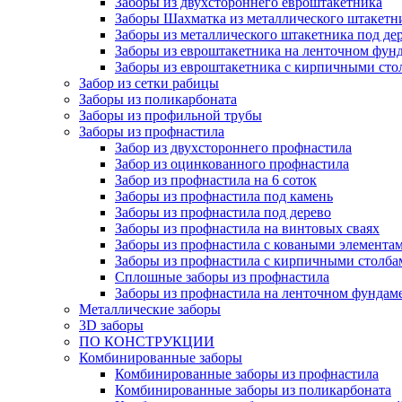
Заборы из двухстороннего евроштакетника
Заборы Шахматка из металлического штакетн
Заборы из металлического штакетника под де
Заборы из евроштакетника на ленточном фун
Заборы из евроштакетника с кирпичными сто
Забор из сетки рабицы
Заборы из поликарбоната
Заборы из профильной трубы
Заборы из профнастила
Забор из двухстороннего профнастила
Забор из оцинкованного профнастила
Забор из профнастила на 6 соток
Заборы из профнастила под камень
Заборы из профнастила под дерево
Заборы из профнастила на винтовых сваях
Заборы из профнастила с коваными элемента
Заборы из профнастила с кирпичными столба
Сплошные заборы из профнастила
Заборы из профнастила на ленточном фундам
Металлические заборы
3D заборы
ПО КОНСТРУКЦИИ
Комбинированные заборы
Комбинированные заборы из профнастила
Комбинированные заборы из поликарбоната