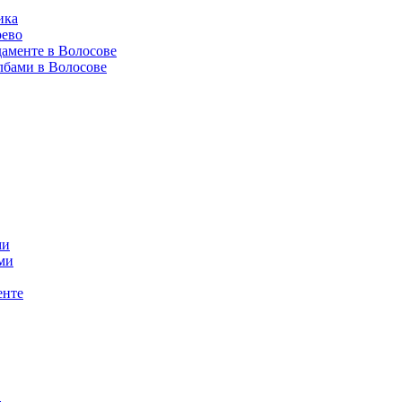
ика
рево
даменте в Волосове
лбами в Волосове
ми
ми
енте