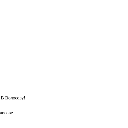
Волосову!
лосове